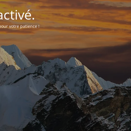
ctivé.
our votre patience !