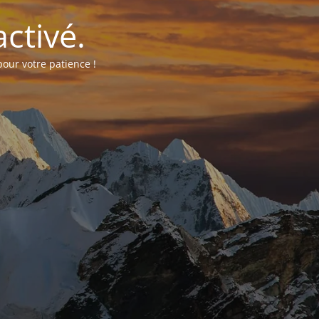
ctivé.
our votre patience !