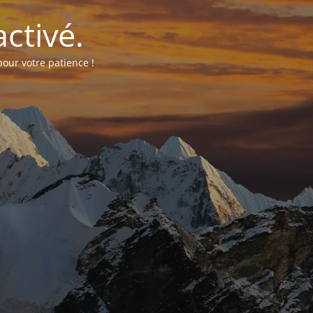
ctivé.
our votre patience !